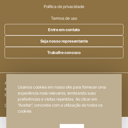
Política de privacidade
Termos de uso
Entre em contato
Seja nosso representante
Trabalhe conosco
Alleanza Cerâmica | CNPJ.:
23.320.538/0001-89
|
Rod. SP 215,
Usamos cookies em nosso site para fornecer uma
Km 101,6
experiência mais relevante, lembrando suas
Porto Ferreira
-
SP
preferências e visitas repetidas. Ao clicar em
“Aceitar”, concorda com a utilização de todos os
Desenvolvido por
FW2 Propaganda ❤
cookies