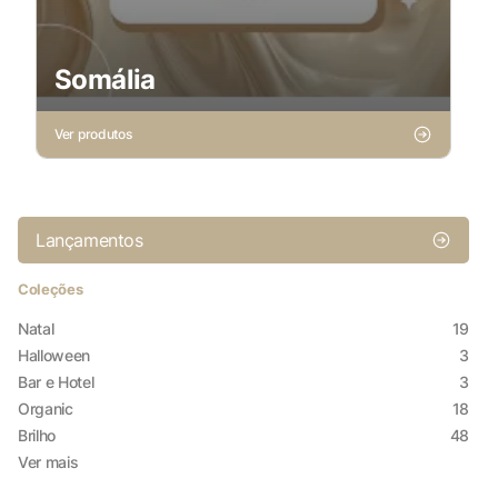
Somália
Ver produtos
Lançamentos
Coleções
Natal
19
Halloween
3
Bar e Hotel
3
Organic
18
Brilho
48
Ver mais